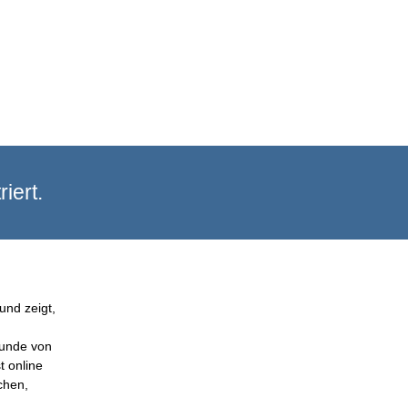
iert.
und zeigt,
Kunde von
t online
chen,