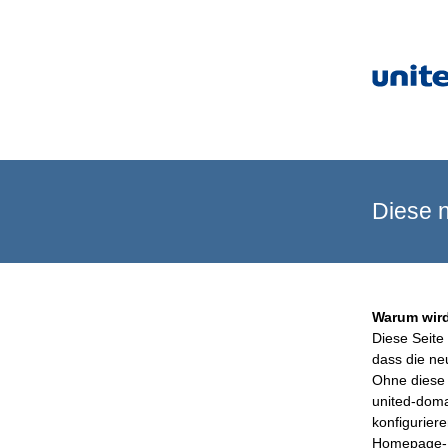
Diese n
Warum wird
Diese Seite 
dass die ne
Ohne diese 
united-doma
konfigurier
Homepage-B